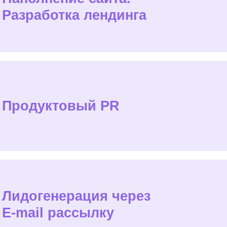
одуктовый PR
огенерация через
ail рассылку
огенерация для
ения Sap Commitions