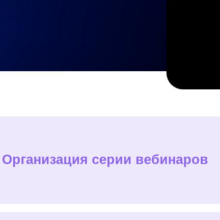
анизация серии вебинаров
кетинг и PR на аутсорсе