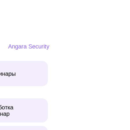
Angara Security
бинары
ботка
инар