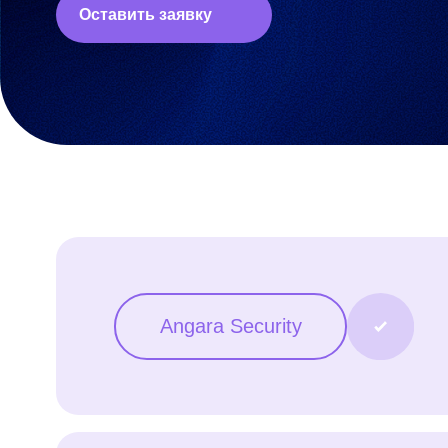
Орг
Angara Security
Мар
StormWall