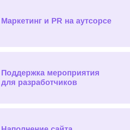
держка мероприятия
 разработчиков
олнение сайта.
работка лендинга