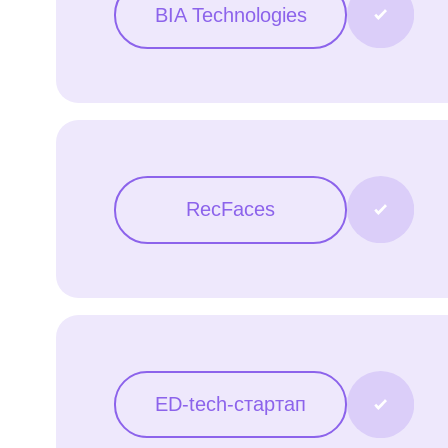
Пр
RecFaces
Лид
ED-tech-стартап
E-m
Лид
SUPRUN
реш