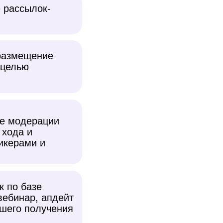
е рассылок-
размещение
 целью
е модерации
 хода и
икерами и
к по базе
вебинар, апдейт
шего получения