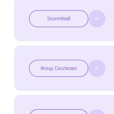
Под
Фонд Сколково
для
Нап
BIA Technologies
Раз