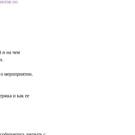
ектов по
 и на чем
и.
 о мероприятии.
ержка и как ее
собираетесь закрыть с