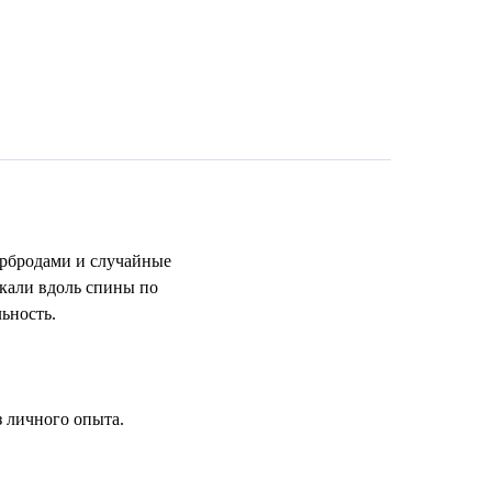
ербродами и случайные
акали вдоль спины по
льность.
з личного опыта.