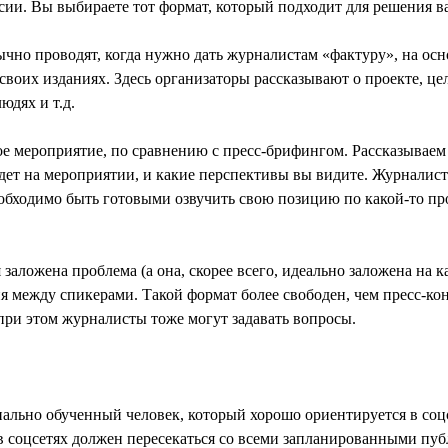
ии. Вы выбираете тот формат, который подходит для решения в
чно проводят, когда нужно дать журналистам «фактуру», на осн
своих изданиях. Здесь организаторы рассказывают о проекте, це
юдях и т.д.
е мероприятие, по сравнению с пресс-брифингом. Рассказываем 
удет на мероприятии, и какие перспективы вы видите. Журналист
обходимо быть готовыми озвучить свою позицию по какой-то про
заложена проблема (а она, скорее всего, идеально заложена на 
ия между спикерами. Такой формат более свободен, чем пресс-ко
при этом журналисты тоже могут задавать вопросы.
иально обученный человек, который хорошо ориентируется в со
в соцсетях должен пересекаться со всеми запланированными пуб