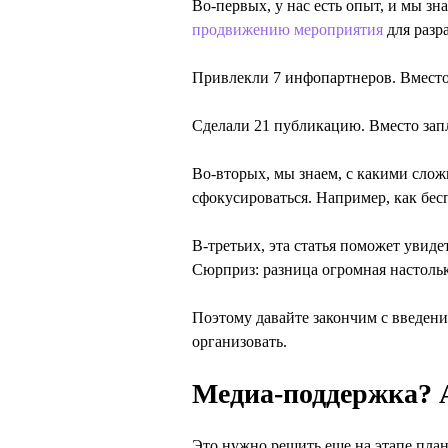
Во-первых, у нас есть опыт, и мы з
продвижению мероприяти
я
для разр
Привлекли 7 инфопартнеров. Вместо
Сделали 21 публикацию. Вместо зап
Во-вторых, мы знаем, с какими сло
сфокусироваться. Например, как бес
В-третьих, эта статья поможет увид
Сюрприз: разница огромная настольк
Поэтому давайте закончим с введение
организовать.
Медиа-поддержка? 
Это нужно решить еще на этапе план