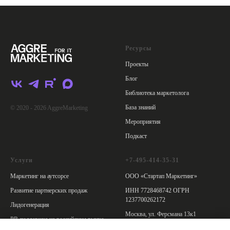
Ресурсы
Проекты
Блог
Библиотека маркетолога
База знаний
© 2020 - 2026 AggreMarketing
Мероприятия
Подкаст
Услуги
+7-495-414-35-31
Маркетинг на аутсорсе
ООО «Стартап Маркетинг»
Развитие партнерских продаж
ИНН 7728468742 ОГРН
1237700262172
Лидогенерация
Москва, ул. Ферсмана 13к1
PR-поддержка на российском рынке
Политика обработки персональных