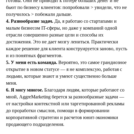
готовы. Они не приводят к потере больших денег и не
бьют по бизнесу клиентов: попробовали > увидели, что не
получилось > побежали дальше.
4. Разнообразие задач.
Да, я работаю со стартапами и
малым бизнесом IT-сферы, но даже у компаний одной
отрасли совершенно разные цели и способы их
достижения. Это не дает мозгу лениться. Практически
каждое решение для клиента конструируется заново, пусть
и из понятных фрагментов.
5. У меня есть команда.
Вероятно, это самое грандиозное
открытие в новом статусе — я не комплексую, работая с
людьми, которые знают и умеют существенно больше
меня.
6. Я могу многое.
Благодаря людям, которые работают со
мной, AggreMarketing берется за разнообразные задачи —
от настройки контекстной или таргетированной рекламы
до проработки смыслов, помощи в формировании
корпоративной стратегии и расчетов юнит-экономики
продающего подразделения.