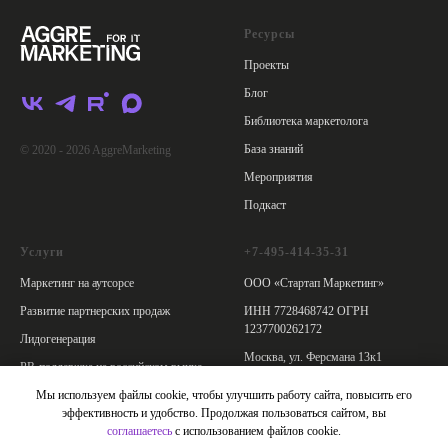
Ресурсы
Проекты
Блог
Библиотека маркетолога
База знаний
© 2020 - 2026 AggreMarketing
Мероприятия
Подкаст
Услуги
+7-495-414-35-31
Маркетинг на аутсорсе
ООО «Стартап Маркетинг»
Развитие партнерских продаж
ИНН 7728468742 ОГРН
1237700262172
Лидогенерация
Москва, ул. Ферсмана 13к1
PR-поддержка на российском рынке
Политика обработки персональных
PR-поддержка мероприятий
Мы используем файлы cookie, чтобы улучшить работу сайта, повысить его
данных
эффективность и удобство. Продолжая пользоваться сайтом, вы
Согласие на обработку данных
соглашаетесь
с использованием файлов cookie.