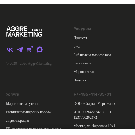
Ресурсы
Проекты
Блог
Библиотека маркетолога
База знаний
© 2020 - 2026 AggreMarketing
Мероприятия
Подкаст
Услуги
+7-495-414-35-31
Маркетинг на аутсорсе
ООО «Стартап Маркетинг»
Развитие партнерских продаж
ИНН 7728468742 ОГРН
1237700262172
Лидогенерация
Москва, ул. Ферсмана 13к1
PR-поддержка на российском рынке
Политика обработки персональных