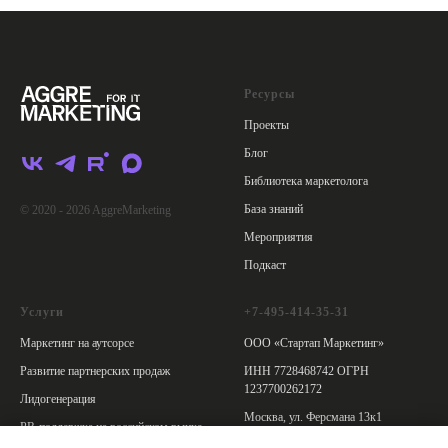
Ресурсы
Проекты
Блог
Библиотека маркетолога
База знаний
© 2020 - 2026 AggreMarketing
Мероприятия
Подкаст
Услуги
+7-495-414-35-31
Маркетинг на аутсорсе
ООО «Стартап Маркетинг»
Развитие партнерских продаж
ИНН 7728468742 ОГРН
1237700262172
Лидогенерация
Москва, ул. Ферсмана 13к1
PR-поддержка на российском рынке
Политика обработки персональных