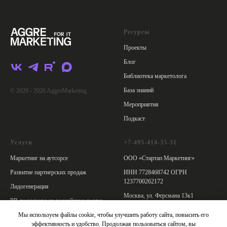
Ресурсы
Проекты
Блог
Библиотека маркетолога
База знаний
© 2020 - 2026 AggreMarketing
Мероприятия
Подкаст
Услуги
+7-495-414-35-31
Маркетинг на аутсорсе
ООО «Стартап Маркетинг»
Развитие партнерских продаж
ИНН 7728468742 ОГРН
1237700262172
Лидогенерация
Москва, ул. Ферсмана 13к1
PR-поддержка на российском рынке
Политика обработки персональных
PR-поддержка мероприятий
Мы используем файлы cookie, чтобы улучшить работу сайта, повысить его
данных
эффективность и удобство. Продолжая пользоваться сайтом, вы